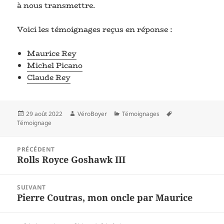
à nous transmettre.
Voici les témoignages reçus en réponse :
Maurice Rey
Michel Picano
Claude Rey
Publié
Auteur
Catégories
Mots-
29 août 2022
VéroBoyer
Témoignages
le
clés
Témoignage
Navigation
PRÉCÉDENT
de
Article
Rolls Royce Goshawk III
l’article
précédent :
SUIVANT
Article
Pierre Coutras, mon oncle par Maurice
suivant :