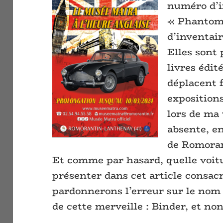
numéro d’i
« Phantom 
d’inventair
Elles sont 
livres édit
déplacent
expositions
lors de ma 
absente, e
de Romoran
Et comme par hasard, quelle voitu
présenter dans cet article consacr
pardonnerons l’erreur sur le nom 
de cette merveille : Binder, et n