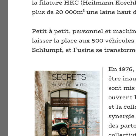
la filature HKC (Heilmann Koechli
plus de 20 000m² une laine haut
Petit à petit, personnel et machi
laisser la place aux 500 véhicules 
Schlumpf, et l’usine se transfor
En 1976, 
être ina
sont mis 
ouvrent l
et la col
synergie 
des parte
collectiv