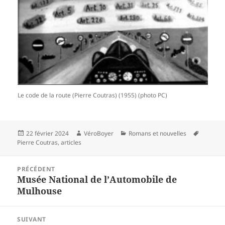
Le code de la route (Pierre Coutras) (1955) (photo PC)
Publié
Auteur
Catégories
Mots-
22 février 2024
VéroBoyer
Romans et nouvelles
le
clés
Pierre Coutras
,
articles
Navigation
PRÉCÉDENT
de
Article
Musée National de l’Automobile de
l’article
Mulhouse
précédent :
SUIVANT