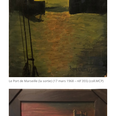
Le Port de Marseille (la sortie) (17 mars 1968 – réf 355) (coll.MCP)