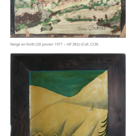
Neige en forêt (28 janvier 1971 – réf 382) (Coll. CCR)