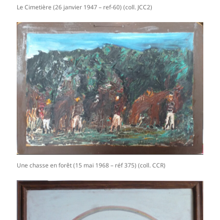
Le Cimetière (26 janvier 1947 – ref-60) (coll. JCC2)
Une chasse en forêt (15 mai 1968 – réf 375) (coll. CCR)