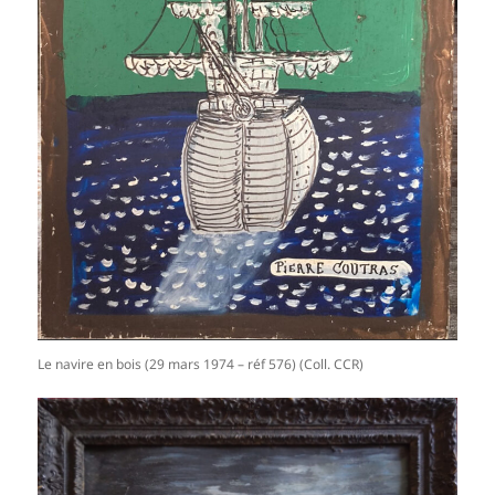
Le navire en bois (29 mars 1974 – réf 576) (Coll. CCR)