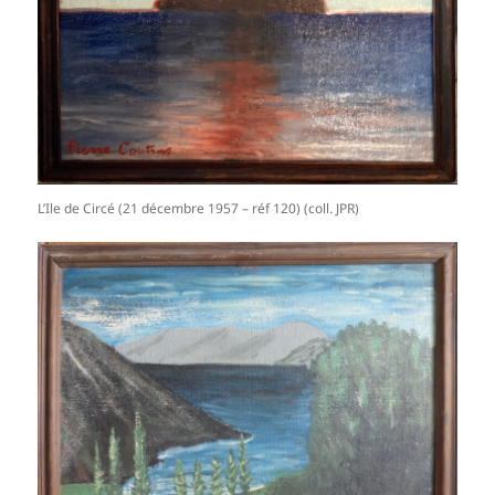
L’Ile de Circé (21 décembre 1957 – réf 120) (coll. JPR)