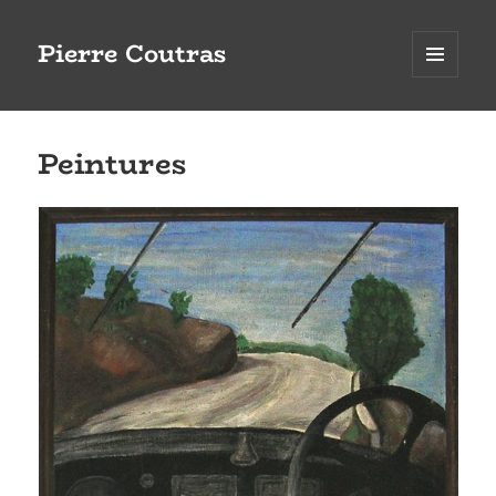
Pierre Coutras
MENU
ET
WIDGETS
Peintures