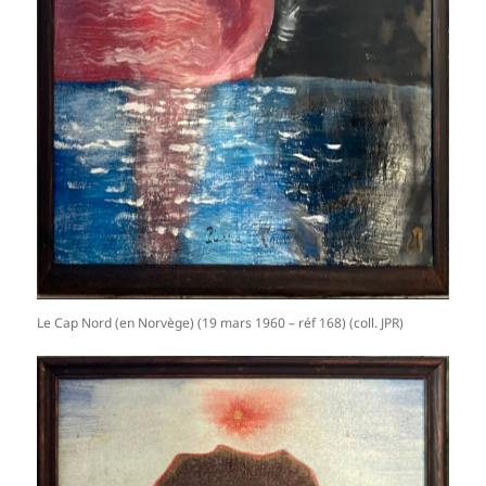
Le Cap Nord (en Norvège) (19 mars 1960 – réf 168) (coll. JPR)