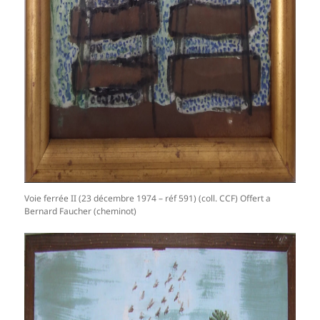
Voie ferrée II (23 décembre 1974 – réf 591) (coll. CCF) Offert a
Bernard Faucher (cheminot)