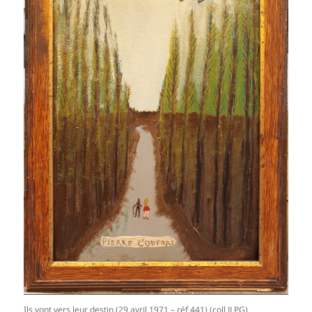
Ils vont vers leur destin (29 avril 1971 – réf 441) (coll JLPG)