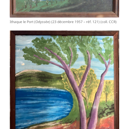
Ithaque le Port (Odyssée) (23 décembre 1957 – réf. 121) (coll. CCR)