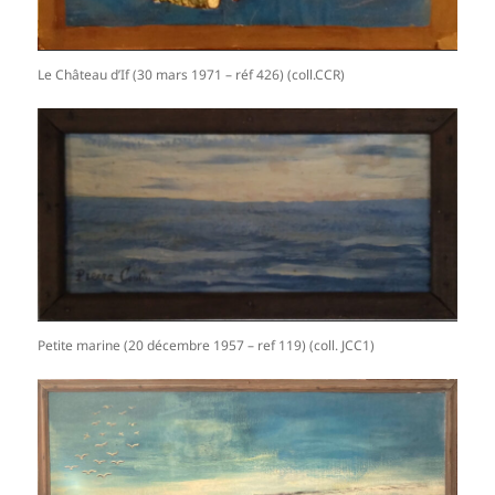
Le Château d’If (30 mars 1971 – réf 426) (coll.CCR)
Petite marine (20 décembre 1957 – ref 119) (coll. JCC1)