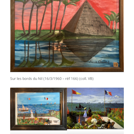
Sur les bords du Nil (16/3/1960 – réf 166) (coll. VB)