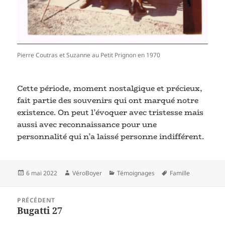
Pierre Coutras et Suzanne au Petit Prignon en 1970
Cette période, moment nostalgique et précieux,
fait partie des souvenirs qui ont marqué notre
existence. On peut l’évoquer avec tristesse mais
aussi avec reconnaissance pour une
personnalité qui n’a laissé personne indifférent.
Publié
Auteur
Catégories
Mots-
6 mai 2022
VéroBoyer
Témoignages
Famille
le
clés
Navigation
PRÉCÉDENT
de
Article
Bugatti 27
l’article
précédent :