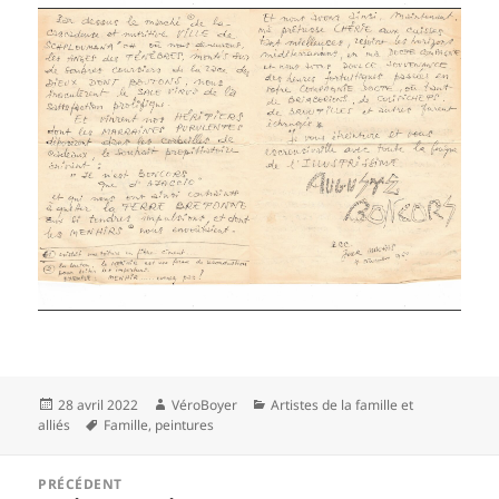
Publié
Auteur
Catégories
28 avril 2022
VéroBoyer
Artistes de la famille et
le
Mots-
alliés
Famille
,
peintures
clés
Navigation
PRÉCÉDENT
de