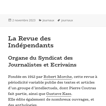
Publié
Catégories
Mots-
2 novembre 2023
Journaux
journaux
le
clés
La Revue des
Indépendants
Organe du Syndicat des
Journalistes et Ecrivains
Fondée en 1912 par
Robert Morche
, cette revue à
périodicité variable publie des textes et articles
d’un groupe d’intellectuels, dont Pierre Coutras
fait partie, ainsi que
Gustave Kass
.
Elle édite également de nombreux ouvrages, et
des anthologies.