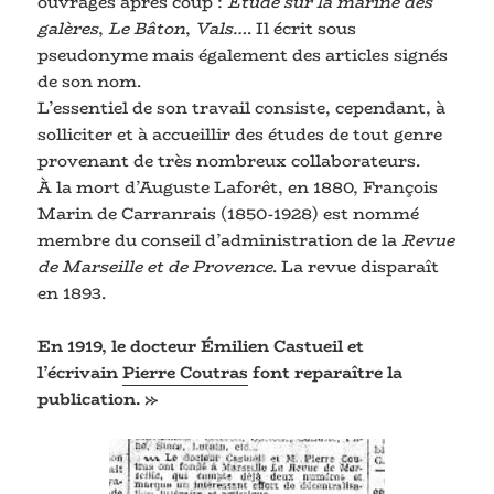
ouvrages après coup :
Étude sur la marine des
galères
,
Le Bâton
,
Vals…
. Il écrit sous
pseudonyme mais également des articles signés
de son nom.
L’essentiel de son travail consiste, cependant, à
solliciter et à accueillir des études de tout genre
provenant de très nombreux collaborateurs.
À la mort d’Auguste Laforêt, en 1880, François
Marin de Carranrais (1850-1928) est nommé
membre du conseil d’administration de la
Revue
de Marseille et de Provence
. La revue disparaît
en 1893.
En 1919, le docteur Émilien Castueil et
l’écrivain
Pierre Coutras
font reparaître la
publication. »