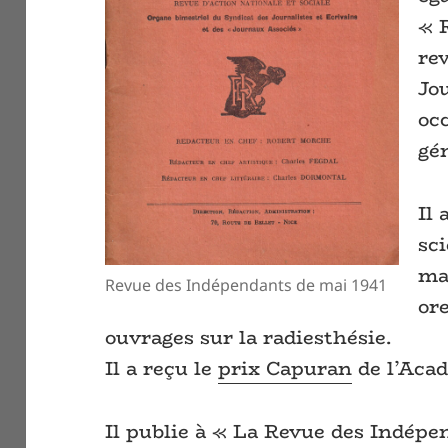
« 
re
Jou
oc
gé
Il 
sc
ma
Revue des Indépendants de mai 1941
ore
ouvrages sur la radiesthésie.
Il a reçu le
prix Capuran
de l’Acad
Il publie à « La Revue des Indépe