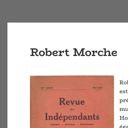
Robert Morche
Ro
es
pr
mut
Ho
ég