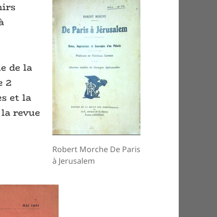
nirs
à
e de la
e 2
s et la
 la revue
Robert Morche De Paris
à Jerusalem