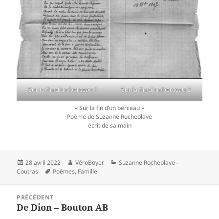
Sur la fin d’un berceau 1
Sur la fin d’un berceau 2
« Sur la fin d’un berceau »
Poème de Suzanne Rocheblave
écrit de sa main
Publié
Auteur
Catégories
28 avril 2022
VéroBoyer
Suzanne Rocheblave -
le
Mots-
Coutras
Poèmes
,
Famille
clés
Navigation
PRÉCÉDENT
de
Article
De Dion – Bouton AB
l’article
précédent :